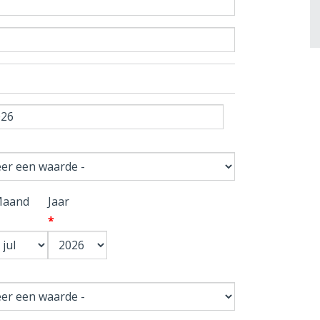
aand
Jaar
*