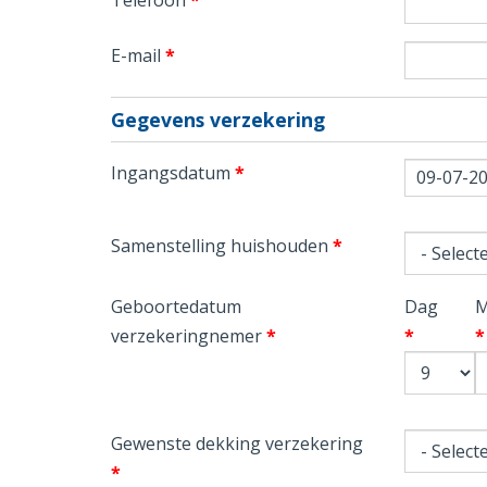
Telefoon
*
E-mail
*
Gegevens verzekering
Ingangsdatum
*
Datum
Samenstelling huishouden
*
Geboortedatum
Dag
M
verzekeringnemer
*
*
*
Gewenste dekking verzekering
*