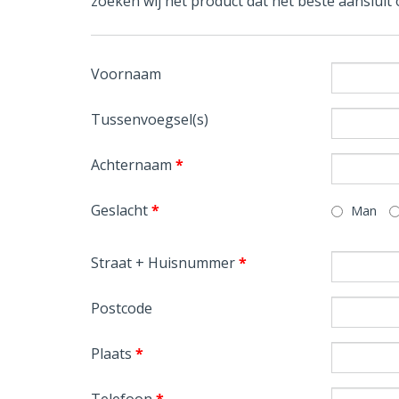
zoeken wij het product dat het beste aansluit 
Voornaam
Tussenvoegsel(s)
Achternaam
*
Geslacht
*
Man
Straat + Huisnummer
*
Postcode
Plaats
*