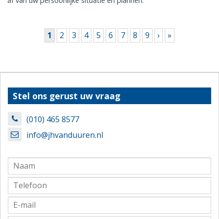
af van uw persoonlijke situatie en plannen.
Pagina's
1
2
3
4
5
6
7
8
9
›
»
Stel ons gerust uw vraag
(010) 465 8577
info@jhvanduuren.nl