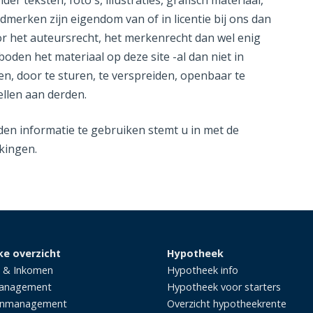
r teksten, foto's, illustraties, grafisch materiaal,
merken zijn eigendom van of in licentie bij ons dan
r het auteursrecht, het merkenrecht dan wel enig
boden het materiaal op deze site -al dan niet in
n, door te sturen, te verspreiden, openbaar te
llen aan derden.
den informatie te gebruiken stemt u in met de
kingen.
ke overzicht
Hypotheek
 & Inkomen
Hypotheek info
management
Hypotheek voor starters
enmanagement
Overzicht hypotheekrente