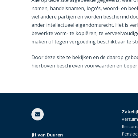
Alle op deze site afgebeelde gegevens, waaronde
namen, handelsnamen, logo's, woord- en beeld
wel andere partijen en worden beschermd doo
ander intellectueel eigendomsrecht. Het is ver
bewerkte vorm- te kopiëren, te verveelvoudige
maken of tegen vergoeding beschikbaar te ste
Door deze site te bekijken en de daarop gebo
hierboven beschreven voorwaarden en beper
Zakelij
Verzuim
Risico
Pensio
JH van Duuren