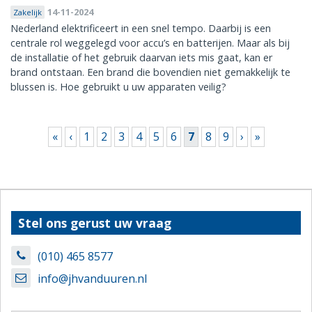
14-11-2024
Zakelijk
Nederland elektrificeert in een snel tempo. Daarbij is een
centrale rol weggelegd voor accu’s en batterijen. Maar als bij
de installatie of het gebruik daarvan iets mis gaat, kan er
brand ontstaan. Een brand die bovendien niet gemakkelijk te
blussen is. Hoe gebruikt u uw apparaten veilig?
Pagina's
«
‹
1
2
3
4
5
6
7
8
9
›
»
Stel ons gerust uw vraag
(010) 465 8577
info@jhvanduuren.nl