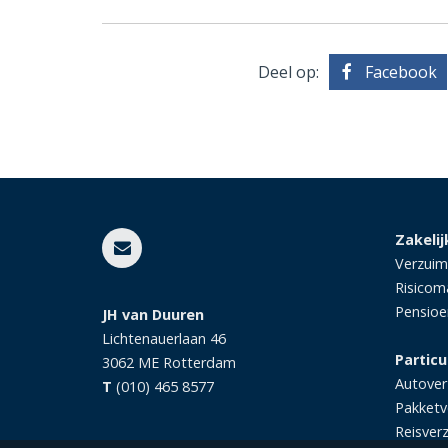
Deel op:
Facebook
Zakelij
Verzuim
Risico
Pensio
JH van Duuren
Lichtenauerlaan 46
Particu
3062 ME
Rotterdam
Autover
T
(010) 465 8577
Pakketv
Reisver