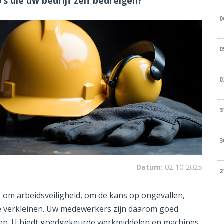
o’s die uw bedrijf zelf bedreigen?
0
0
0
3
3
Datum:
02-10-2025
2
ak om arbeidsveiligheid, om de kans op ongevallen,
te verkleinen. Uw medewerkers zijn daarom goed
rken. U biedt goedgekeurde werkmiddelen en machines