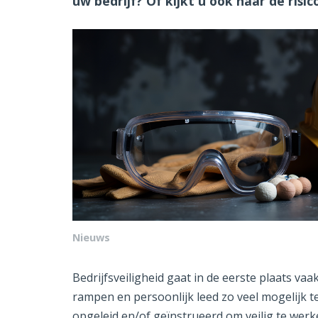
uw bedrijf? Of kijkt u ook naar de risic
Nieuws
Bedrijfsveiligheid gaat in de eerste plaats va
rampen en persoonlijk leed zo veel mogelijk 
opgeleid en/of geïnstrueerd om veilig te we