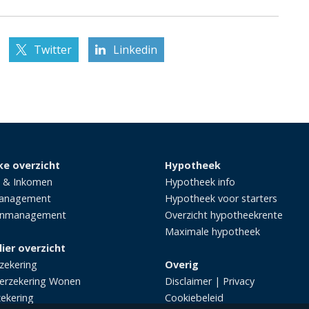
Twitter
Linkedin
ke overzicht
Hypotheek
 & Inkomen
Hypotheek info
management
Hypotheek voor starters
enmanagement
Overzicht hypotheekrente
Maximale hypotheek
lier overzicht
zekering
Overig
erzekering Wonen
Disclaimer
|
Privacy
zekering
Cookiebeleid