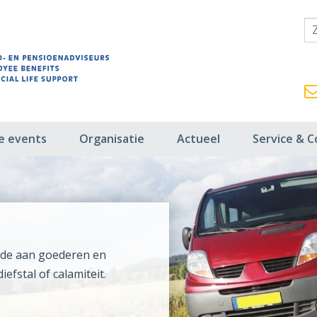
fe events
Organisatie
Actueel
Service & C
ade aan goederen en
efstal of calamiteit.