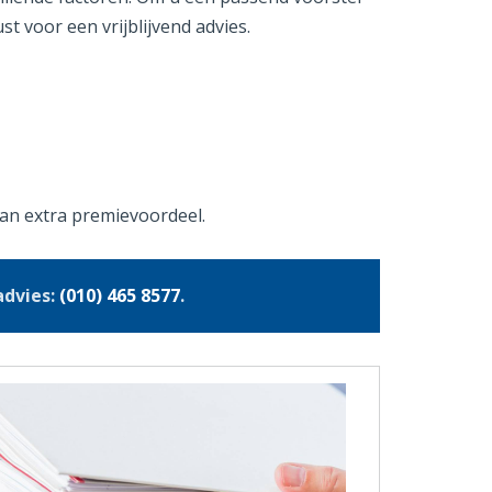
t voor een vrijblijvend advies.
van extra premievoordeel.
advies:
(010) 465 8577
.