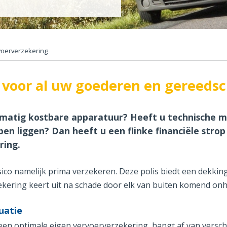
voerverzekering
g voor al uw goederen en gereed
atig kostbare apparatuur? Heeft u technische me
n liggen? Dan heeft u een flinke financiële strop
ring.
sico namelijk prima verzekeren. Deze polis biedt een dekking
ering keert uit na schade door elk van buiten komend onheil,
uatie
en optimale eigen vervoerverzekering, hangt af van versch