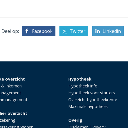
Deel op:
Facebook
Twitter
Linkedin
ke overzicht
Hypotheek
 & Inkomen
Hypotheek info
management
Hypotheek voor starters
enmanagement
Overzicht hypotheekrente
Maximale hypotheek
lier overzicht
zekering
Overig
erzekering Wonen
Disclaimer
|
Privacy