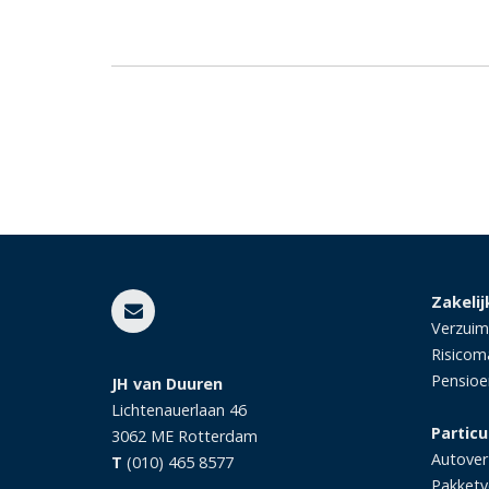
Zakelij
Verzuim
Risico
Pensio
JH van Duuren
Lichtenauerlaan 46
Particu
3062 ME
Rotterdam
Autover
T
(010) 465 8577
Pakketv